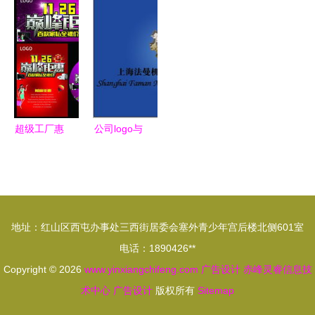
科技之力铸
与产品画册
模板 – 用设
流体篇设计
就高科技品
的核心美学
计点燃渴
解析
牌的视觉新
望，从尝遍
生
常规到探索
美味新境界
**\n\n在当
超级工厂惠
公司logo与
今视觉优
海量PSD素
广告设计
先、味蕾也
材助力户外
打造视觉形
急不可耐的
广告设计新
象的智慧密
大环境下，
高度
码
地址：红山区西屯办事处三西街居委会塞外青少年宫后楼北侧601室
如何制作一
电话：1890426**
份能在手
Copyright © 2026
www.yinxiangchifeng.com
机、站牌或
广告设计
赤峰灵睿信息技
术中心
广告设计
版权所有
微信、朋友
Sitemap
圈刷刷存在