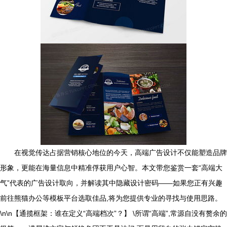
在视觉传达占据营销核心地位的今天，高端广告设计不仅能塑造品牌
形象，更能在海量信息中精准俘获用户心智。本文带您鉴赏一套“高端大
气”代表的广告设计取向，并解读其中隐藏设计密码——如果您正有兴趣
前往熊猫办公等模板平台选取佳品,将为您提供专业的寻找与使用思路。
\n\n【通揽框架：谁在定义“高端档次”？】 \所谓“高端”,常源自没有赘余的