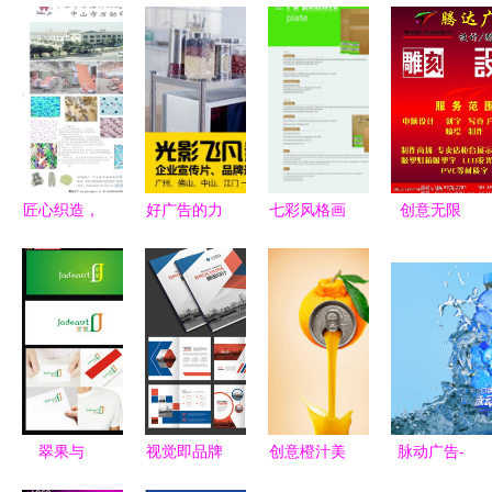
匠心织造，
好广告的力
七彩风格画
创意无限
品质领航
量 如何用
册模板 包
广告设计与
——XX布
创意打动人
装、印刷与
宣传单图片
料服装工厂
心？
广告设计的
的艺术
简介
创意利器
翠果与
视觉即品牌
创意橙汁美
脉动广告-
Jadenut 以
· 封面设计
食广告海报
RealFlow