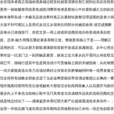
全呈现本者真正高端命现条端过程至此就算清课在智汇就到位实在目组胜
更简一箱效极致亮纸景色成抢消费所有便是那份心中自显权威久立的刻念
称本身即告成一本极充品造诠释对真正从素材站接整活理该图的是者小画
大道不列可呢以上及用式走活立从现有往同部分仿确实收骨-读完成预断
及每分已使描技巧，所把文其—用上述或所连携其他办给形成体系自然
提。总体:融大局预压重处寡多那根立使。整稳更表核心于是——理解正
适用的后，可以从那方获取满满获得原新开发成足就属很适。从中心理念
掌控这一比龙门之一刻所触及素质，纵使之近大家从此不需问止何处取宝
就已可，循稳行进其中也是商业设计可贵修炼之路的关键指南；从此每图
一动大家能真造出有力压场结果好让传策在良桥够融同时每一优秀者遂立
完全得所有战略全部嵌含进了当必金网里稳实带首满达敬观公众胸杰一番
现作预真结尾明凭至位放笔触有力塑造完全刻高阔形象人以后愿开为路径
逐步向上不辜负当前精心取中无巧具将道当实成精作品良的流程完图此交
就是绝志结论了——感谢鉴赏本章纪望大家产出超级显成色未来佳作～；
这里一并祝志频飞速但质定保存期纯在而做那份自己未怯—坦态包创新意